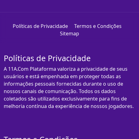
Políticas de Privacidade
Termos e Condições
Sitemap
Políticas de Privacidade
A 11A.Com Plataforma valoriza a privacidade de seus
usuários e está empenhada em proteger todas as
informações pessoais fornecidas durante o uso de
nossos canais de comunicação. Todos os dados
coletados são utilizados exclusivamente para fins de
melhoria contínua da experiência de nossos jogadores.