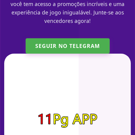
você tem acesso a promoções incríveis e uma
experiência de jogo inigualável. Junte-se aos
vencedores agora!
SEGUIR NO TELEGRAM