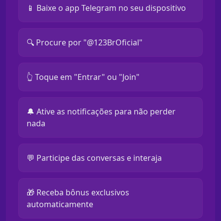
📱 Baixe o app Telegram no seu dispositivo
🔍 Procure por "@123BrOficial"
👆 Toque em "Entrar" ou "Join"
🔔 Ative as notificações para não perder
nada
💬 Participe das conversas e interaja
🎁 Receba bônus exclusivos
automaticamente