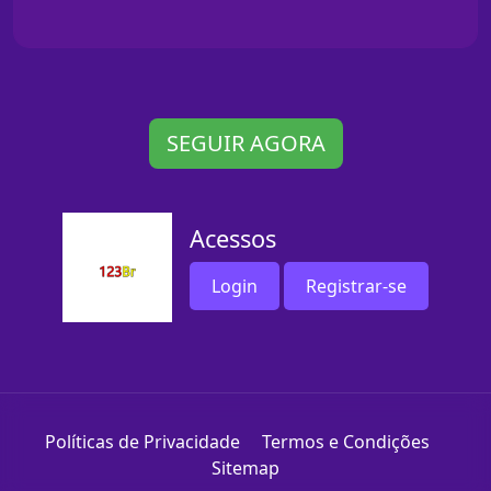
SEGUIR AGORA
Acessos
Login
Registrar-se
Políticas de Privacidade
Termos e Condições
Sitemap