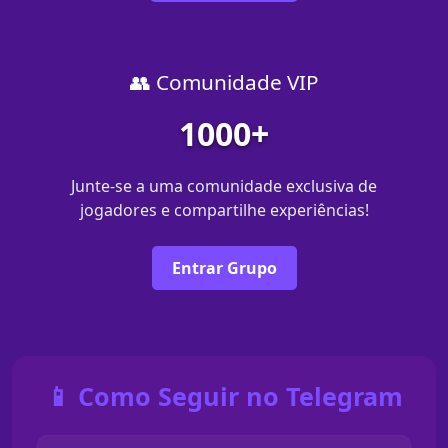
👥 Comunidade VIP
1000+
Junte-se a uma comunidade exclusiva de
jogadores e compartilhe experiências!
Entrar Grupo
📱 Como Seguir no Telegram