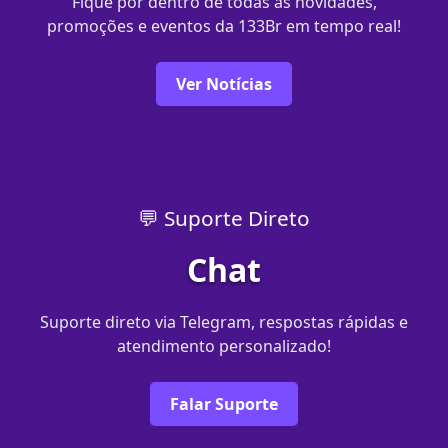
Fique por dentro de todas as novidades,
promoções e eventos da 133Br em tempo real!
Ver Notícias
💬 Suporte Direto
Chat
Suporte direto via Telegram, respostas rápidas e
atendimento personalizado!
Falar Suporte