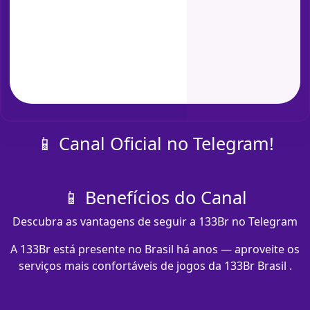
📱 Canal Oficial no Telegram!
📱 Benefícios do Canal
Descubra as vantagens de seguir a 133Br no Telegram
A 133Br está presente no Brasil há anos — aproveite os
serviços mais confortáveis de jogos da 133Br Brasil .