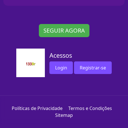
SEGUIR AGORA
Acessos
Login
Registrar-se
Políticas de Privacidade
Termos e Condições
Sitemap