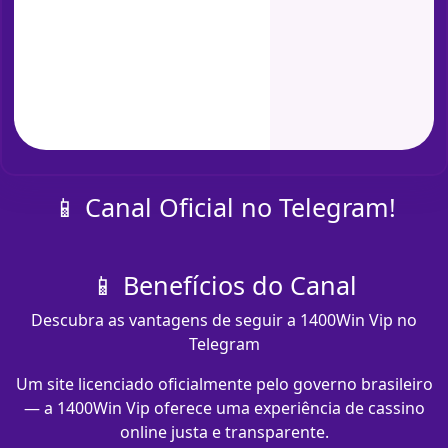
📱 Canal Oficial no Telegram!
📱 Benefícios do Canal
Descubra as vantagens de seguir a 1400Win Vip no
Telegram
Um site licenciado oficialmente pelo governo brasileiro
— a 1400Win Vip oferece uma experiência de cassino
online justa e transparente.