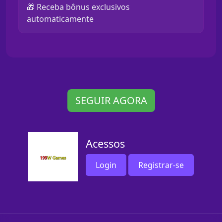
🎁 Receba bônus exclusivos
automaticamente
SEGUIR AGORA
Acessos
Login
Registrar-se