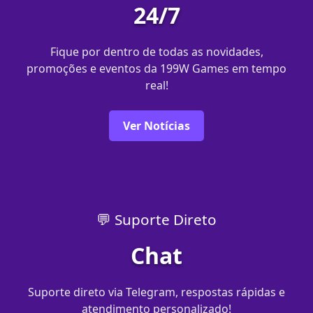
24/7
Fique por dentro de todas as novidades,
promoções e eventos da 199W Games em tempo
real!
Ver Notícias
💬 Suporte Direto
Chat
Suporte direto via Telegram, respostas rápidas e
atendimento personalizado!