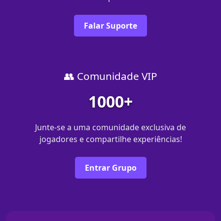
Falar Suporte
👥 Comunidade VIP
1000+
Junte-se a uma comunidade exclusiva de
jogadores e compartilhe experiências!
Entrar Grupo