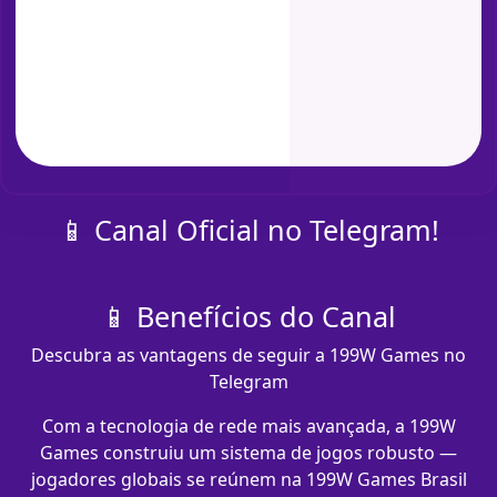
📱 Canal Oficial no Telegram!
📱 Benefícios do Canal
Descubra as vantagens de seguir a 199W Games no
Telegram
Com a tecnologia de rede mais avançada, a 199W
Games construiu um sistema de jogos robusto —
jogadores globais se reúnem na 199W Games Brasil