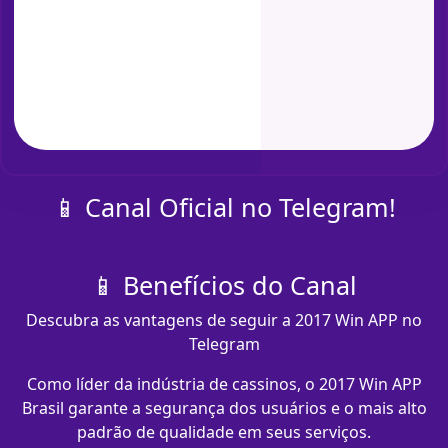
📱 Canal Oficial no Telegram!
📱 Benefícios do Canal
Descubra as vantagens de seguir a 2017 Win APP no
Telegram
Como líder da indústria de cassinos, o 2017 Win APP
Brasil garante a segurança dos usuários e o mais alto
padrão de qualidade em seus serviços.