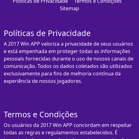
Políticas de Privacidade
Termos e Condições
Sitemap
Políticas de Privacidade
A 2017 Win APP valoriza a privacidade de seus usuários
e está empenhada em proteger todas as informações
pessoais fornecidas durante o uso de nossos canais de
comunicação. Todos os dados coletados são utilizados
exclusivamente para fins de melhoria contínua da
experiência de nossos jogadores.
Termos e Condições
Os usuários da 2017 Win APP concordam em respeitar
todas as regras e regulamentos estabelecidos. É