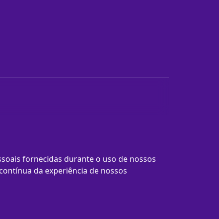
ssoais fornecidas durante o uso de nossos
 contínua da experiência de nossos