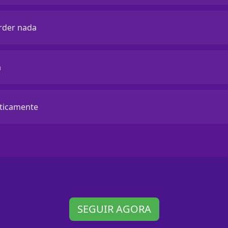
erder nada
a
aticamente
SEGUIR AGORA