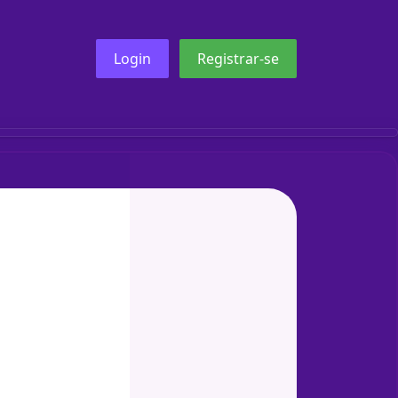
Login
Registrar-se