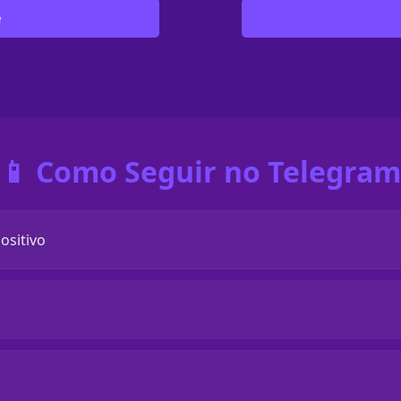
e
📱 Como Seguir no Telegram
ositivo