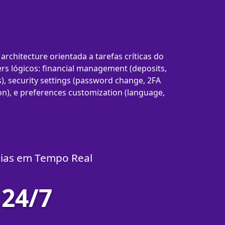
chitecture orientada a tarefas críticas do
rs lógicos: financial management (deposits,
s), security settings (password change, 2FA
ion), e preferences customization (language,
cias em Tempo Real
24/7