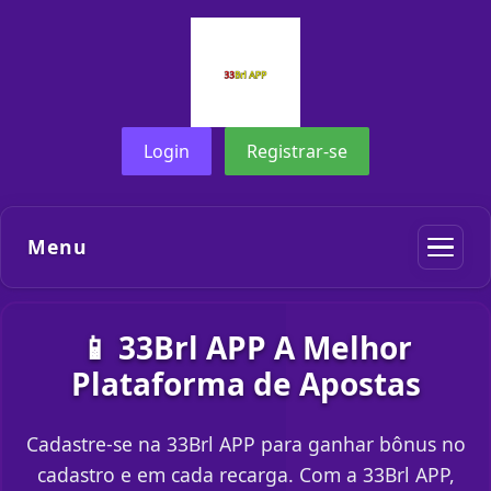
Login
Registrar-se
Menu
📱 33Brl APP A Melhor
Plataforma de Apostas
Cadastre-se na 33Brl APP para ganhar bônus no
cadastro e em cada recarga. Com a 33Brl APP,