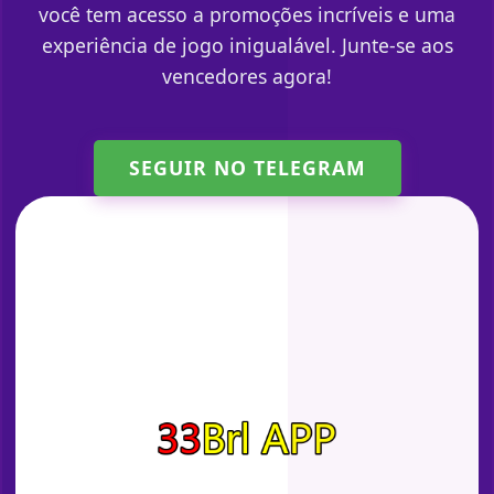
você tem acesso a promoções incríveis e uma
experiência de jogo inigualável. Junte-se aos
vencedores agora!
SEGUIR NO TELEGRAM