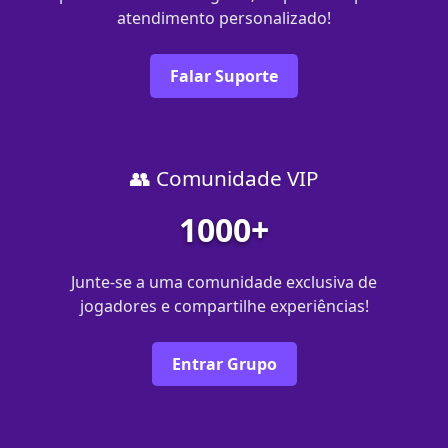
atendimento personalizado!
Falar Suporte
👥 Comunidade VIP
1000+
Junte-se a uma comunidade exclusiva de
jogadores e compartilhe experiências!
Entrar Grupo