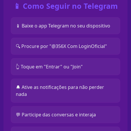
📱 Como Seguir no Telegram
📱 Baixe o app Telegram no seu dispositivo
🔍 Procure por "@356X Com LoginOficial"
👆 Toque em "Entrar" ou "Join"
🔔 Ative as notificações para não perder
nada
💬 Participe das conversas e interaja