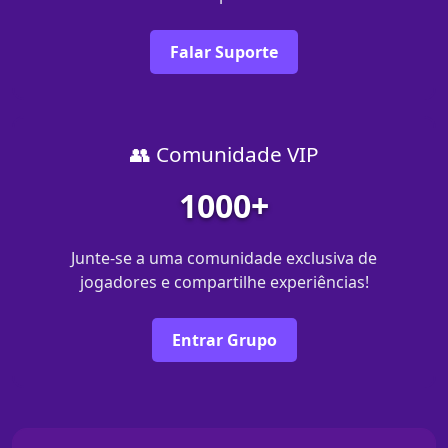
Falar Suporte
👥 Comunidade VIP
1000+
Junte-se a uma comunidade exclusiva de
jogadores e compartilhe experiências!
Entrar Grupo