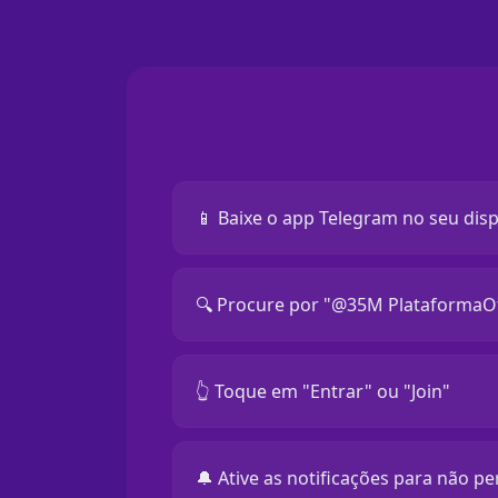
📱 Baixe o app Telegram no seu disp
🔍 Procure por "@35M PlataformaOf
👆 Toque em "Entrar" ou "Join"
🔔 Ative as notificações para não p