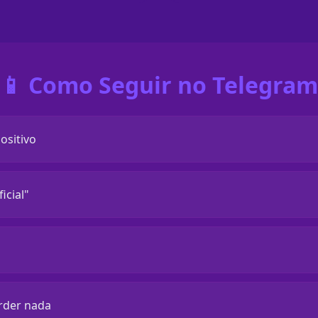
📱 Como Seguir no Telegram
ositivo
icial"
erder nada