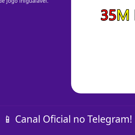
e jogo inigualável.
📱 Canal Oficial no Telegram!