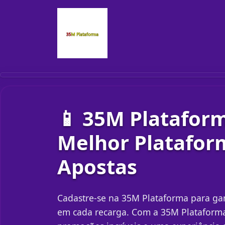
📱 35M Platafor
Melhor Platafor
Apostas
Cadastre-se na 35M Plataforma para ga
em cada recarga. Com a 35M Plataforma