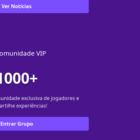
Ver Notícias
Comunidade VIP
1000+
unidade exclusiva de jogadores e
rtilhe experiências!
Entrar Grupo