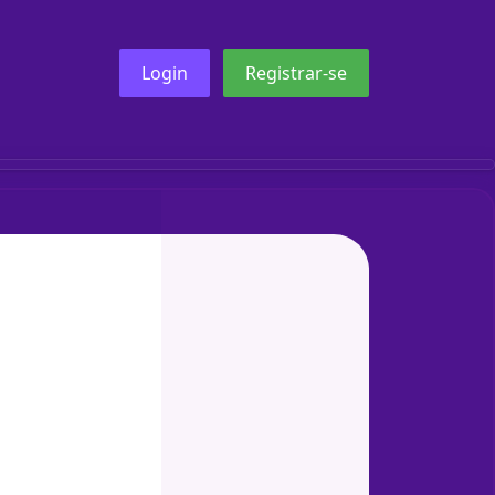
Login
Registrar-se