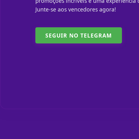
promoções incríveis e uma experiência d
Junte-se aos vencedores agora!
SEGUIR NO TELEGRAM