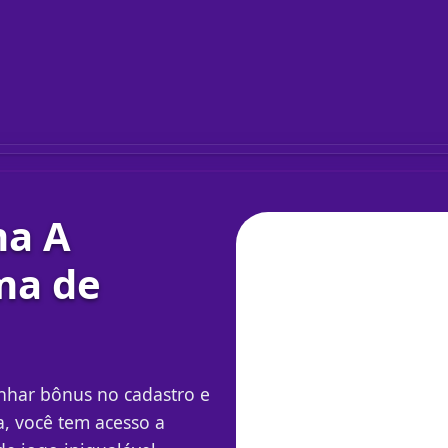
ma A
ma de
nhar bônus no cadastro e
, você tem acesso a