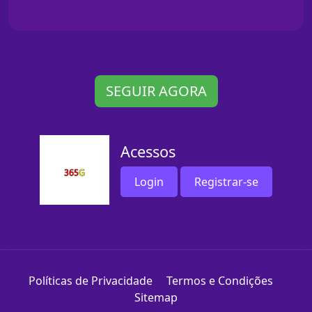
SEGUIR AGORA
Acessos
Login
Registrar-se
Políticas de Privacidade
Termos e Condições
Sitemap