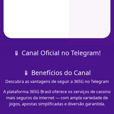
📱 Canal Oficial no Telegram!
📱 Benefícios do Canal
Descubra as vantagens de seguir a 365G no Telegram
A plataforma 365G Brasil oferece os serviços de cassino
mais seguros da internet — com ampla variedade de
jogos, apostas simplificadas e diversão garantida.