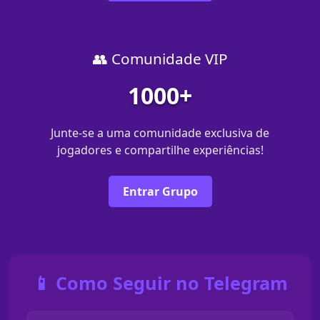
👥 Comunidade VIP
1000+
Junte-se a uma comunidade exclusiva de
jogadores e compartilhe experiências!
Entrar Grupo
📱 Como Seguir no Telegram