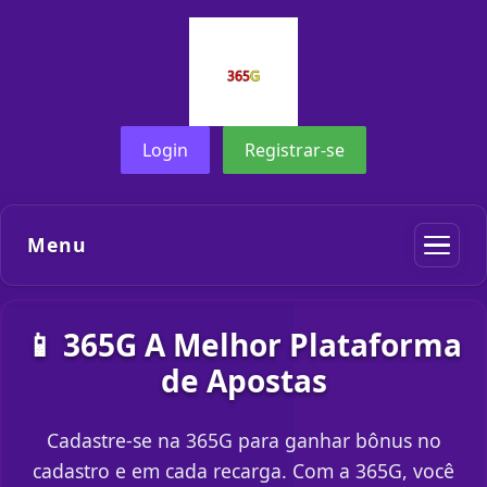
Login
Registrar-se
Menu
📱 365G A Melhor Plataforma
de Apostas
Cadastre-se na 365G para ganhar bônus no
cadastro e em cada recarga. Com a 365G, você