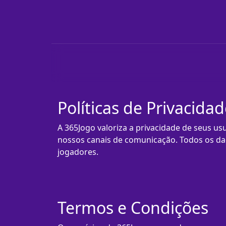
Políticas de Privacida
A 365Jogo valoriza a privacidade de seus u
nossos canais de comunicação. Todos os dad
jogadores.
Termos e Condições