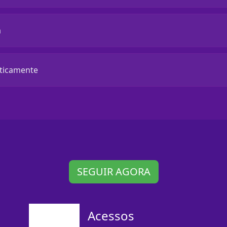
a
aticamente
SEGUIR AGORA
Acessos