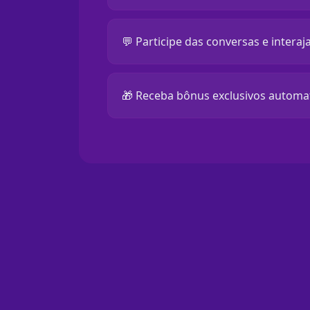
💬 Participe das conversas e interaj
🎁 Receba bônus exclusivos autom