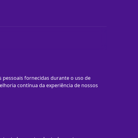
s pessoais fornecidas durante o uso de
elhoria contínua da experiência de nossos