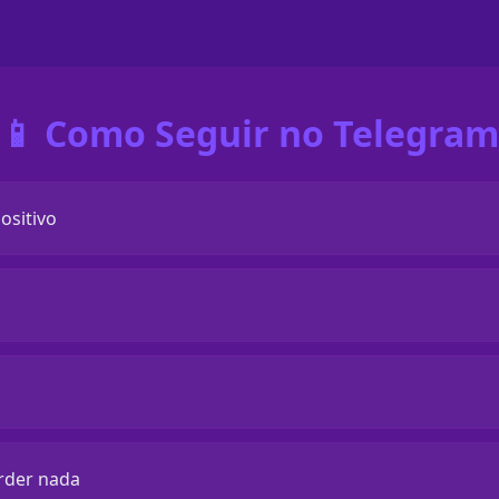
📱 Como Seguir no Telegram
ositivo
erder nada