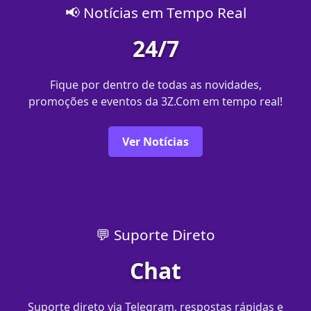
📢 Notícias em Tempo Real
24/7
Fique por dentro de todas as novidades,
promoções e eventos da 3Z.Com em tempo real!
Ver Notícias
💬 Suporte Direto
Chat
Suporte direto via Telegram, respostas rápidas e