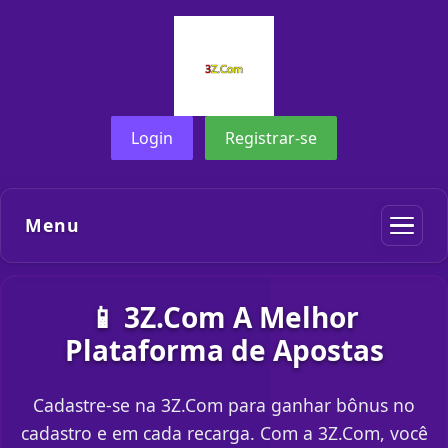
Login
Registrar-se
Menu
📱 3Z.Com A Melhor
Plataforma de Apostas
Cadastre-se na 3Z.Com para ganhar bônus no
cadastro e em cada recarga. Com a 3Z.Com, você