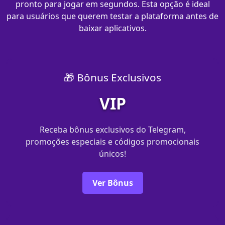
pronto para jogar em segundos. Esta opção é ideal
para usuários que querem testar a plataforma antes de
baixar aplicativos.
🎁 Bônus Exclusivos
VIP
Receba bônus exclusivos do Telegram,
promoções especiais e códigos promocionais
únicos!
Ver Bônus