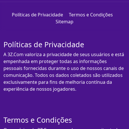
Políticas de Privacidade
Termos e Condições
Sitemap
Políticas de Privacidade
A 3Z.Com valoriza a privacidade de seus usuários e está
empenhada em proteger todas as informações
pessoais fornecidas durante o uso de nossos canais de
comunicação. Todos os dados coletados são utilizados
exclusivamente para fins de melhoria contínua da
experiência de nossos jogadores.
Termos e Condições