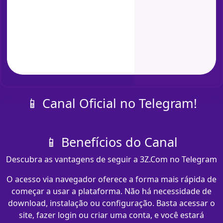
📱 Canal Oficial no Telegram!
📱 Benefícios do Canal
Descubra as vantagens de seguir a 3Z.Com no Telegram
O acesso via navegador oferece a forma mais rápida de
começar a usar a plataforma. Não há necessidade de
download, instalação ou configuração. Basta acessar o
site, fazer login ou criar uma conta, e você estará