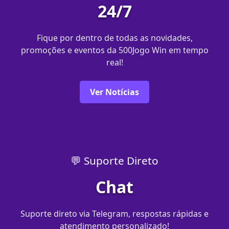
24/7
Fique por dentro de todas as novidades,
promoções e eventos da 500Jogo Win em tempo
real!
Ver Notícias
💬 Suporte Direto
Chat
Suporte direto via Telegram, respostas rápidas e
atendimento personalizado!