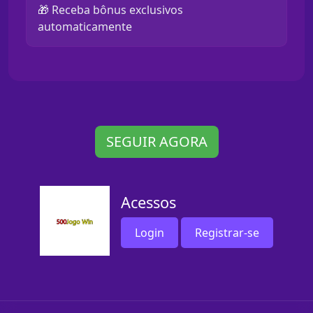
🎁 Receba bônus exclusivos
automaticamente
SEGUIR AGORA
Acessos
Login
Registrar-se