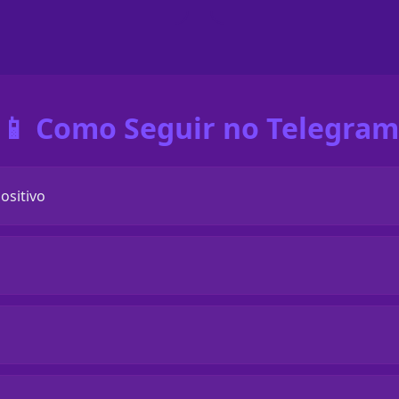
📱 Como Seguir no Telegram
ositivo