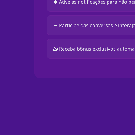
🔔 Ative as notificações para não p
💬 Participe das conversas e interaj
🎁 Receba bônus exclusivos autom