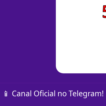
📱 Canal Oficial no Telegram!