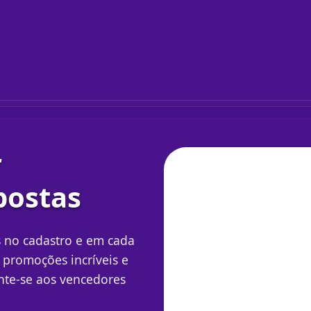
r
postas
 no cadastro e em cada
 promoções incríveis e
unte-se aos vencedores