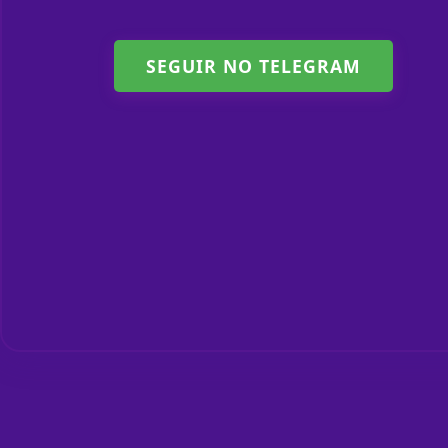
SEGUIR NO TELEGRAM