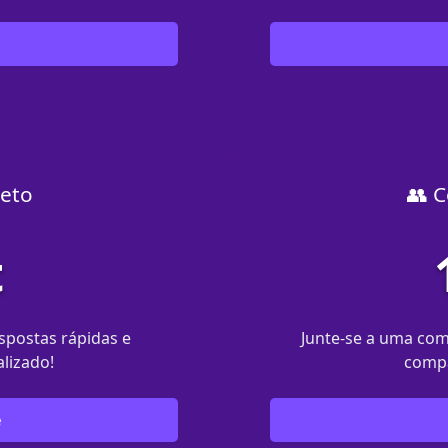
reto
👥 
t
espostas rápidas e
Junte-se a uma com
lizado!
compa
e