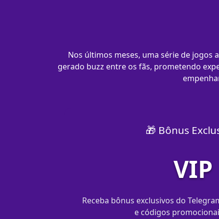
Nos últimos meses, uma série de jogos a
gerado buzz entre os fãs, prometendo exper
empenhan
🎁 Bônus Exclu
VIP
Receba bônus exclusivos do Telegra
e códigos promocionai