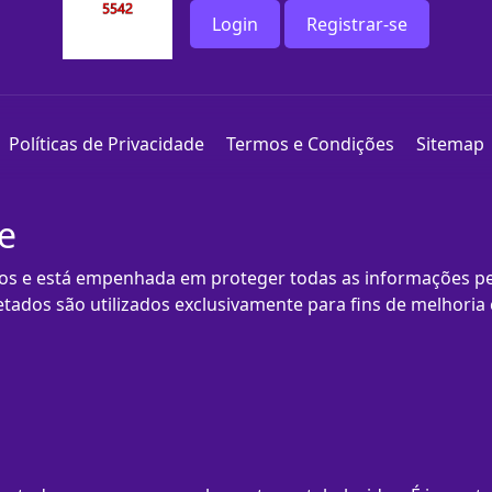
Login
Registrar-se
Políticas de Privacidade
Termos e Condições
Sitemap
de
rios e está empenhada em proteger todas as informações p
tados são utilizados exclusivamente para fins de melhoria