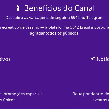
📱 Benefícios do Canal
Descubra as vantagens de seguir a 5542 no Telegram
recreativo de cassino — a plataforma 5542 Brasil incorpor
agradar todos os públicos.
sivos
📢 Notí
m, promoções especiais
Fique por dentro d
s únicos!
eventos 