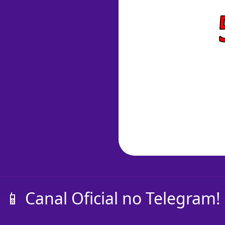
📱 Canal Oficial no Telegram!