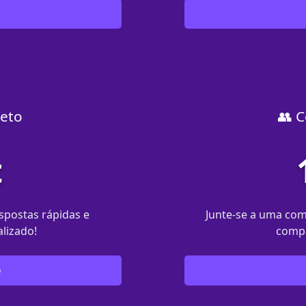
reto
👥 
t
espostas rápidas e
Junte-se a uma com
lizado!
compa
e