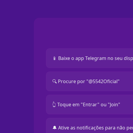
📱 Baixe o app Telegram no seu disp
🔍 Procure por "@5542Oficial"
👆 Toque em "Entrar" ou "Join"
🔔 Ative as notificações para não p