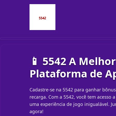
📱 5542 A Melhor
Plataforma de A
Cadastre-se na 5542 para ganhar bônus
recarga. Com a 5542, você tem acesso a
uma experiência de jogo inigualável. J
agora!