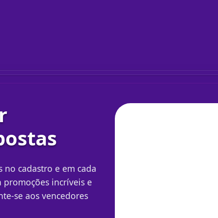
r
postas
 no cadastro e em cada
 promoções incríveis e
unte-se aos vencedores