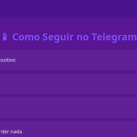
📱 Como Seguir no Telegram
ositivo
erder nada