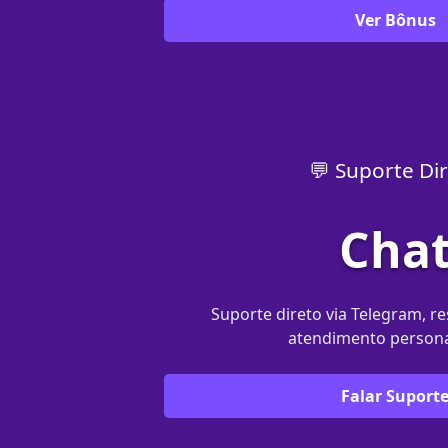
Ver Bônus
💬 Suporte Di
Cha
Suporte direto via Telegram, r
atendimento persona
Falar Suport