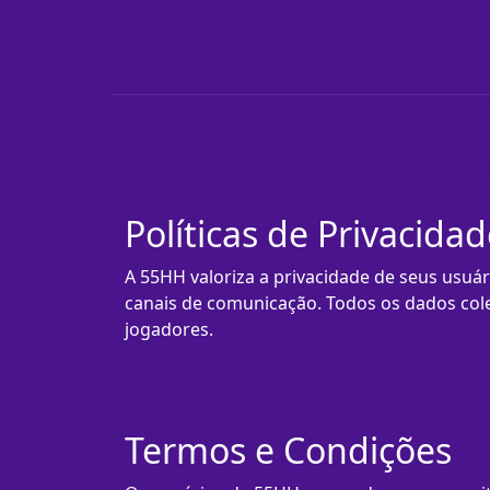
Políticas de Privacida
A 55HH valoriza a privacidade de seus usu
canais de comunicação. Todos os dados cole
jogadores.
Termos e Condições