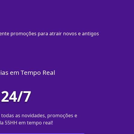
mente promoções para atrair novos e antigos
cias em Tempo Real
24/7
e todas as novidades, promoções e
da 55HH em tempo real!