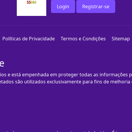
Login
Registrar-se
Políticas de Privacidade
Termos e Condições
Sitemap
de
ários e está empenhada em proteger todas as informações p
tados são utilizados exclusivamente para fins de melhoria