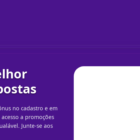
elhor
postas
ônus no cadastro e em
m acesso a promoções
ualável. Junte-se aos