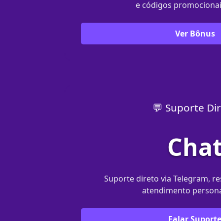
e códigos promocionai
Ver Bônus
💬 Suporte Di
Cha
Suporte direto via Telegram, r
atendimento persona
Falar Suport