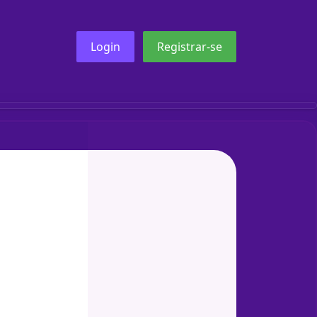
Login
Registrar-se