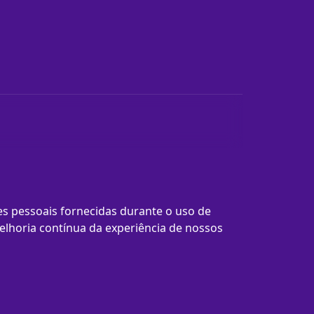
es pessoais fornecidas durante o uso de
elhoria contínua da experiência de nossos