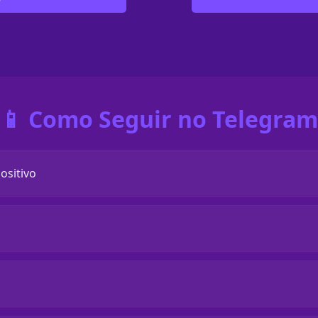
📱 Como Seguir no Telegram
ositivo