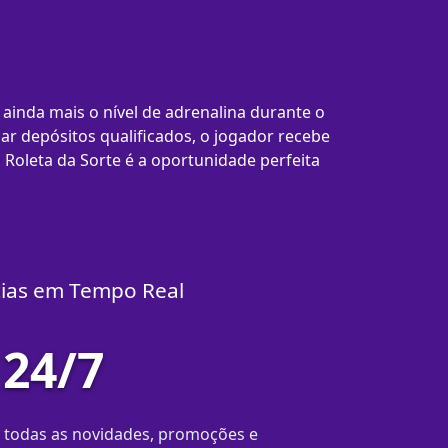
ainda mais o nível de adrenalina durante o
ar depósitos qualificados, o jogador recebe
a Roleta da Sorte é a oportunidade perfeita
cias em Tempo Real
24/7
e todas as novidades, promoções e