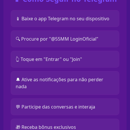
📱 Baixe o app Telegram no seu dispositivo
🔍 Procure por "@55MM LoginOficial"
👆 Toque em "Entrar" ou "Join"
🔔 Ative as notificações para não perder
nada
💬 Participe das conversas e interaja
🎁 Receba bônus exclusivos