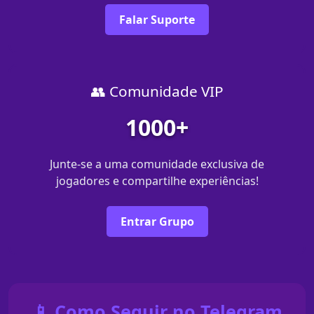
Falar Suporte
👥 Comunidade VIP
1000+
Junte-se a uma comunidade exclusiva de
jogadores e compartilhe experiências!
Entrar Grupo
📱 Como Seguir no Telegram