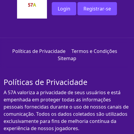
Login
Registrar-se
Políticas de Privacidade
Termos e Condições
Sitemap
Políticas de Privacidade
A 57A valoriza a privacidade de seus usuários e está
empenhada em proteger todas as informações
pessoais fornecidas durante o uso de nossos canais de
comunicação. Todos os dados coletados são utilizados
exclusivamente para fins de melhoria contínua da
experiência de nossos jogadores.