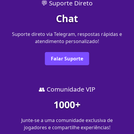
💬 Suporte Direto
Chat
Suporte direto via Telegram, respostas rápidas e
atendimento personalizado!
Falar Suporte
👥 Comunidade VIP
1000+
Junte-se a uma comunidade exclusiva de
jogadores e compartilhe experiências!