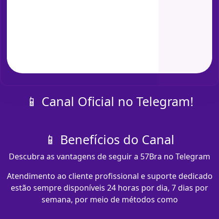
📱 Canal Oficial no Telegram!
📱 Benefícios do Canal
Descubra as vantagens de seguir a 57Bra no Telegram
Atendimento ao cliente profissional e suporte dedicado
estão sempre disponíveis 24 horas por dia, 7 dias por
semana, por meio de métodos como