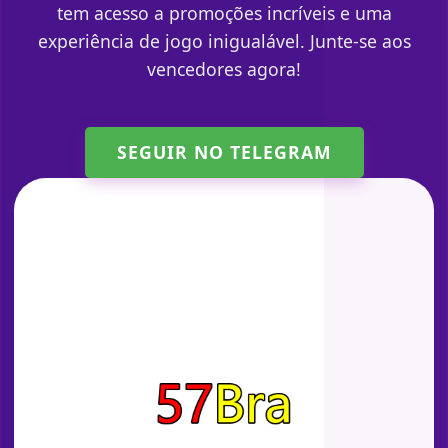
tem acesso a promoções incríveis e uma
experiência de jogo inigualável. Junte-se aos
vencedores agora!
SEGUIR NO TELEGRAM