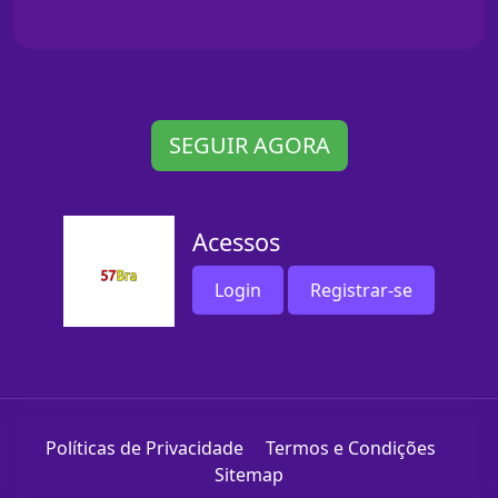
SEGUIR AGORA
Acessos
Login
Registrar-se
Políticas de Privacidade
Termos e Condições
Sitemap