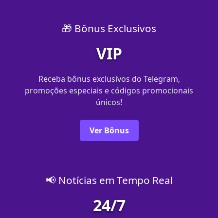
🎁 Bônus Exclusivos
VIP
Receba bônus exclusivos do Telegram,
promoções especiais e códigos promocionais
únicos!
Ver Bônus
📢 Notícias em Tempo Real
24/7