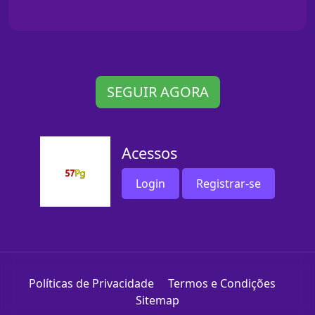
SEGUIR AGORA
Acessos
Login
Registrar-se
Políticas de Privacidade
Termos e Condições
Sitemap