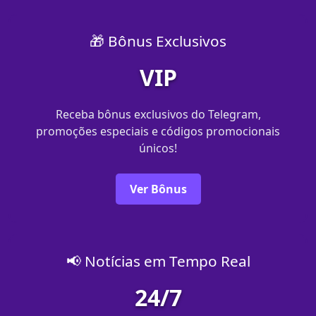
🎁 Bônus Exclusivos
VIP
Receba bônus exclusivos do Telegram,
promoções especiais e códigos promocionais
únicos!
Ver Bônus
📢 Notícias em Tempo Real
24/7