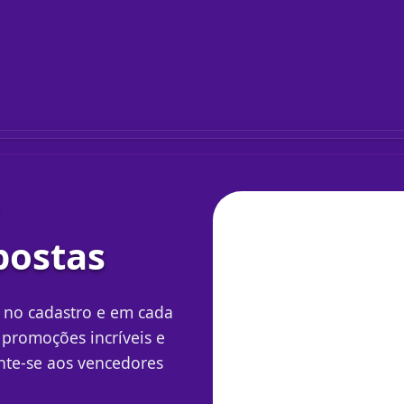
postas
 no cadastro e em cada
 promoções incríveis e
unte-se aos vencedores