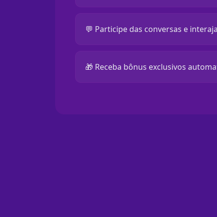
💬 Participe das conversas e interaj
🎁 Receba bônus exclusivos autom