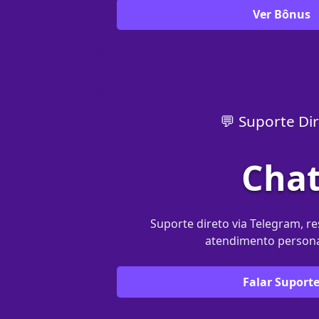
Ver Bônus
💬 Suporte Di
Cha
Suporte direto via Telegram, r
atendimento persona
Falar Suport