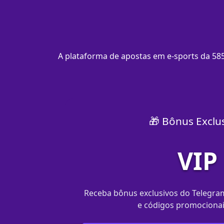
A plataforma de apostas em e-sports da 58
🎁 Bônus Exclu
VIP
Receba bônus exclusivos do Telegra
e códigos promocionai