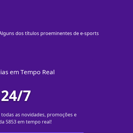
lguns dos títulos proeminentes de e-sports
cias em Tempo Real
24/7
e todas as novidades, promoções e
da 5853 em tempo real!