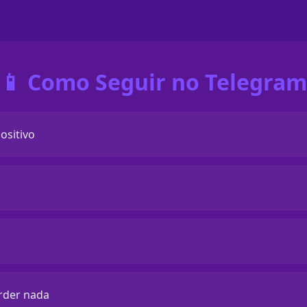
📱 Como Seguir no Telegram
ositivo
erder nada