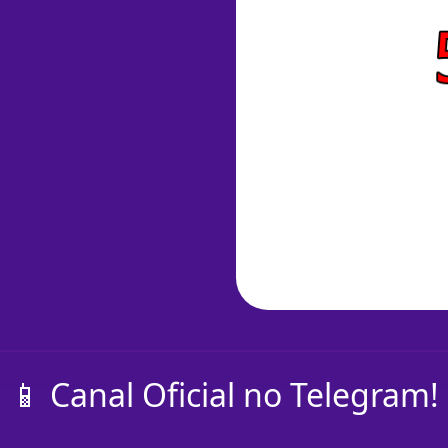
📱 Canal Oficial no Telegram!