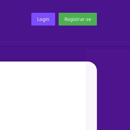
Login
Registrar-se