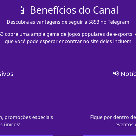
📱 Benefícios do Canal
Descubra as vantagens de seguir a 5853 no Telegram
53 cobre uma ampla gama de jogos populares de e-sports. A
que você pode esperar encontrar no site deles incluem
sivos
📢 Notí
m, promoções especiais
Fique por dentro d
s únicos!
eventos 