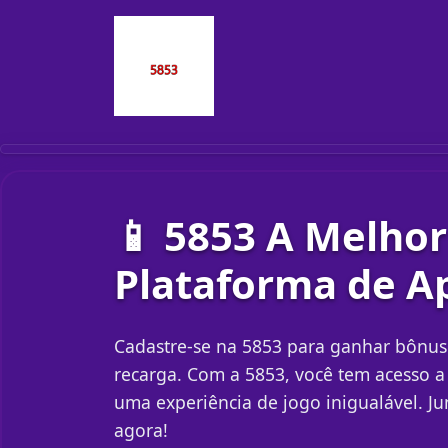
📱 5853 A Melhor
Plataforma de A
Cadastre-se na 5853 para ganhar bônus
recarga. Com a 5853, você tem acesso a
uma experiência de jogo inigualável. J
agora!