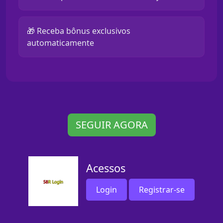
🎁 Receba bônus exclusivos
automaticamente
SEGUIR AGORA
Acessos
Login
Registrar-se