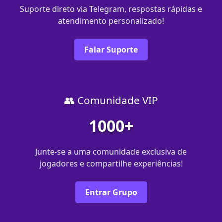
Suporte direto via Telegram, respostas rápidas e
atendimento personalizado!
Falar Suporte
👥 Comunidade VIP
1000+
Junte-se a uma comunidade exclusiva de
jogadores e compartilhe experiências!
Entrar Grupo