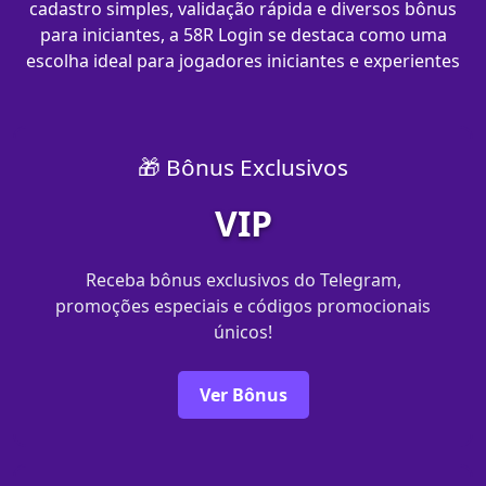
cadastro simples, validação rápida e diversos bônus
para iniciantes, a 58R Login se destaca como uma
escolha ideal para jogadores iniciantes e experientes
🎁 Bônus Exclusivos
VIP
Receba bônus exclusivos do Telegram,
promoções especiais e códigos promocionais
únicos!
Ver Bônus