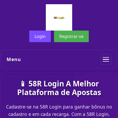
Login
Registrar-se
Menu
📱 58R Login A Melhor
Plataforma de Apostas
Cadastre-se na 58R Login para ganhar bônus no
cadastro e em cada recarga. Com a 58R Login,