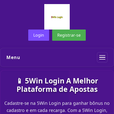
Login
Registrar-se
Menu
📱 5Win Login A Melhor
Plataforma de Apostas
Cadastre-se na 5Win Login para ganhar bônus no
cadastro e em cada recarga. Com a 5Win Login,