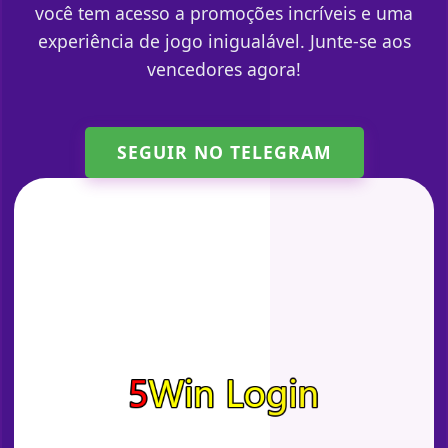
você tem acesso a promoções incríveis e uma
experiência de jogo inigualável. Junte-se aos
vencedores agora!
SEGUIR NO TELEGRAM