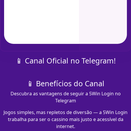
📱 Canal Oficial no Telegram!
📱 Benefícios do Canal
Descubra as vantagens de seguir a 5Win Login no
Telegram
Jogos simples, mas repletos de diversão — a 5Win Login
trabalha para ser o cassino mais justo e acessível da
internet.