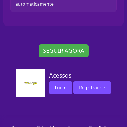
automaticamente
SEGUIR AGORA
Acessos
Login
Registrar-se