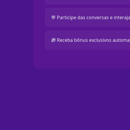
💬 Participe das conversas e interaj
🎁 Receba bônus exclusivos autom