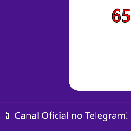
📱 Canal Oficial no Telegram!