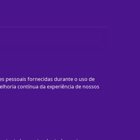
es pessoais fornecidas durante o uso de
elhoria contínua da experiência de nossos