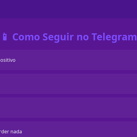
📱 Como Seguir no Telegram
ositivo
erder nada