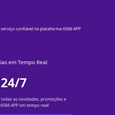
serviço confiável na plataforma 6566 APP
cias em Tempo Real
24/7
e todas as novidades, promoções e
 6566 APP em tempo real!