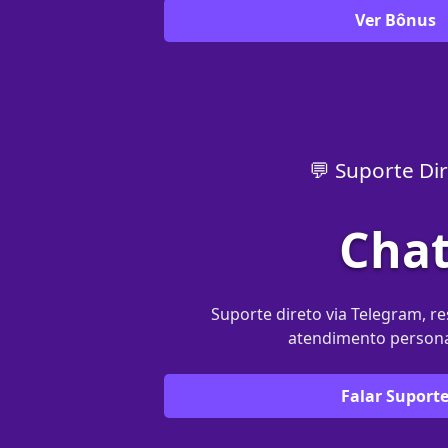
Ver Bônus
💬 Suporte Di
Cha
Suporte direto via Telegram, r
atendimento persona
Falar Suport