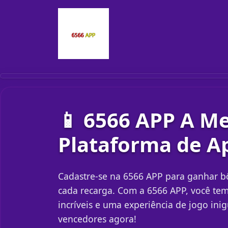
📱 6566 APP A M
Plataforma de A
Cadastre-se na 6566 APP para ganhar b
cada recarga. Com a 6566 APP, você te
incríveis e uma experiência de jogo inig
vencedores agora!