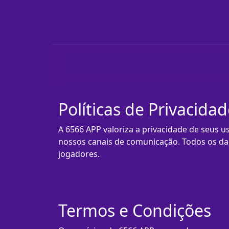
Políticas de Privacida
A 6566 APP valoriza a privacidade de seus 
nossos canais de comunicação. Todos os dad
jogadores.
Termos e Condições