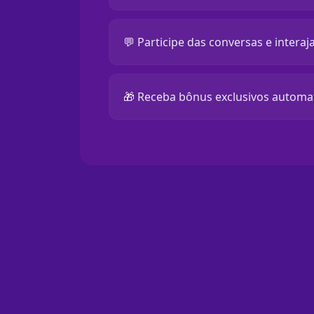
💬 Participe das conversas e interaj
🎁 Receba bônus exclusivos autom