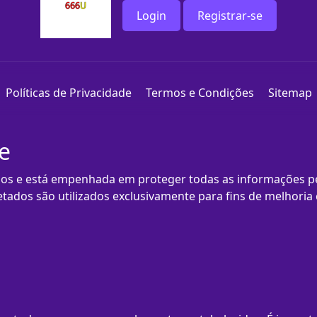
Login
Registrar-se
Políticas de Privacidade
Termos e Condições
Sitemap
de
rios e está empenhada em proteger todas as informações p
tados são utilizados exclusivamente para fins de melhoria