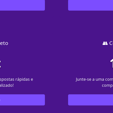
reto
👥 
t
espostas rápidas e
Junte-se a uma com
lizado!
compa
e