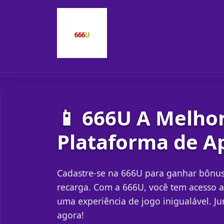
📱 666U A Melho
Plataforma de A
Cadastre-se na 666U para ganhar bônus
recarga. Com a 666U, você tem acesso a
uma experiência de jogo inigualável. J
agora!