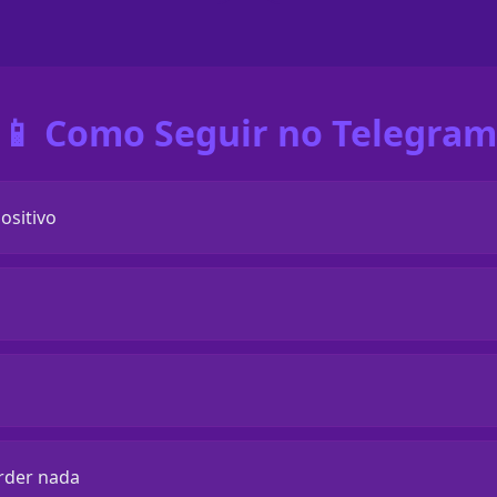
📱 Como Seguir no Telegram
ositivo
erder nada