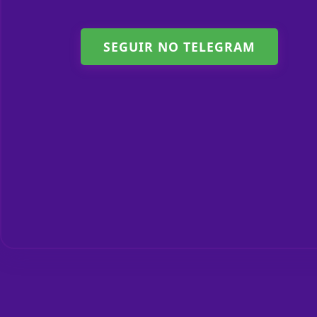
SEGUIR NO TELEGRAM