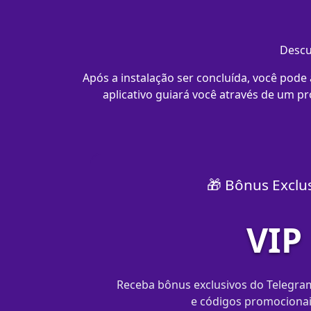
Descu
Após a instalação ser concluída, você pode a
aplicativo guiará você através de um pr
🎁 Bônus Exclu
VIP
Receba bônus exclusivos do Telegra
e códigos promocionai