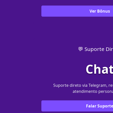
Ver Bônus
💬 Suporte Di
Cha
Suporte direto via Telegram, r
atendimento persona
Falar Suport