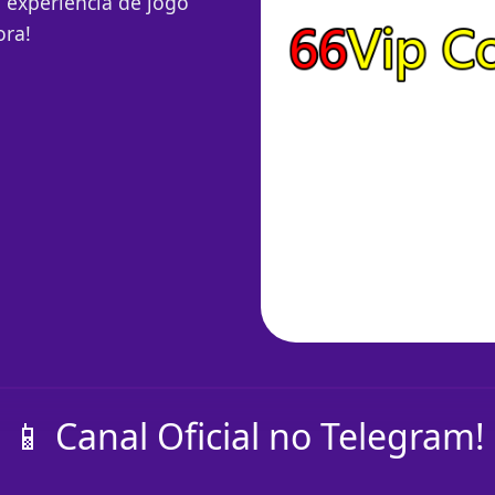
 experiência de jogo
ora!
📱 Canal Oficial no Telegram!