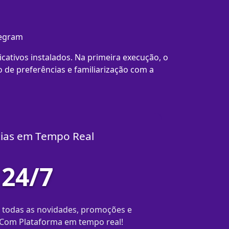
legram
licativos instalados. Na primeira execução, o
o de preferências e familiarização com a
cias em Tempo Real
24/7
e todas as novidades, promoções e
 Com Plataforma em tempo real!