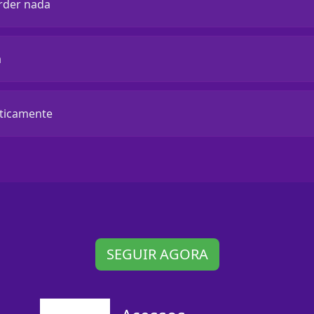
erder nada
a
aticamente
SEGUIR AGORA