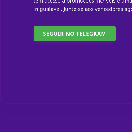
tem acesso a promoções incríveis e uma
inigualável. Junte-se aos vencedores ag
SEGUIR NO TELEGRAM