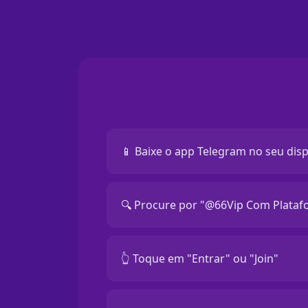
📱 Baixe o app Telegram no seu disp
🔍 Procure por "@66Vip Com Plataf
👆 Toque em "Entrar" ou "Join"