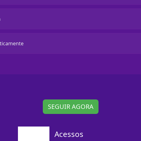
a
aticamente
SEGUIR AGORA
Acessos