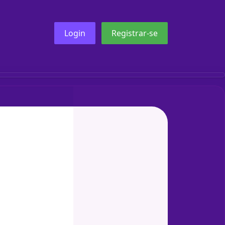
Login
Registrar-se