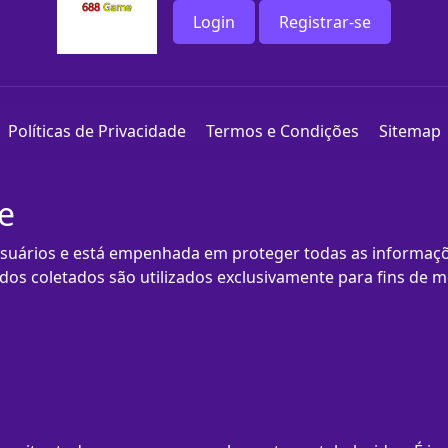
Login
Registrar-se
Políticas de Privacidade
Termos e Condições
Sitemap
de
 usuários e está empenhada em proteger todas as informaçõ
os coletados são utilizados exclusivamente para fins de m