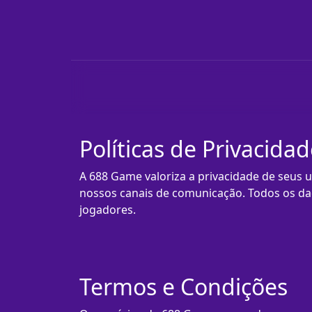
Políticas de Privacida
A 688 Game valoriza a privacidade de seus
nossos canais de comunicação. Todos os dad
jogadores.
Termos e Condições