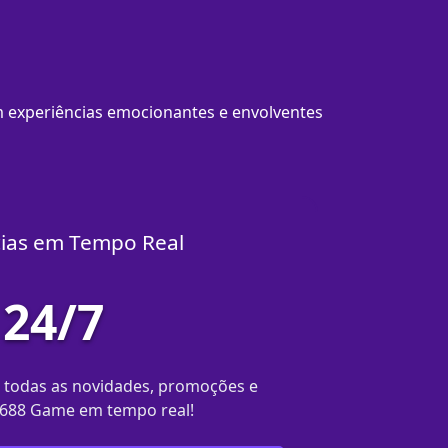
 experiências emocionantes e envolventes
cias em Tempo Real
24/7
e todas as novidades, promoções e
 688 Game em tempo real!