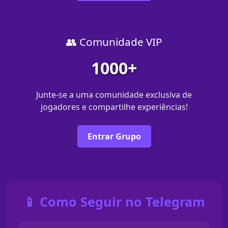
👥 Comunidade VIP
1000+
Junte-se a uma comunidade exclusiva de
jogadores e compartilhe experiências!
Entrar Grupo
📱 Como Seguir no Telegram