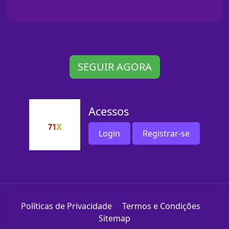
SEGUIR AGORA
Acessos
Login
Registrar-se
Políticas de Privacidade
Termos e Condições
Sitemap