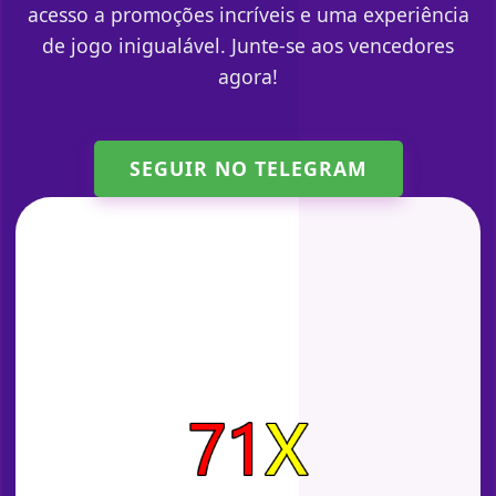
acesso a promoções incríveis e uma experiência
de jogo inigualável. Junte-se aos vencedores
agora!
SEGUIR NO TELEGRAM