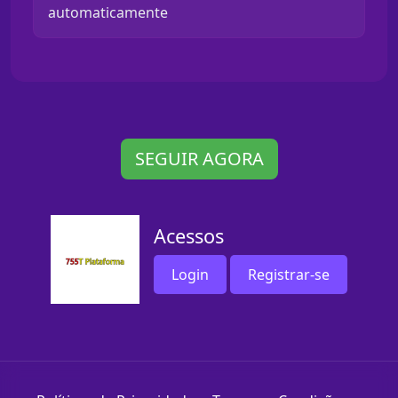
automaticamente
SEGUIR AGORA
Acessos
Login
Registrar-se