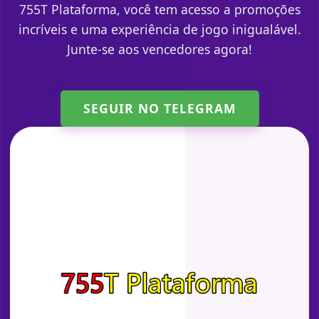
755T Plataforma, você tem acesso a promoções
incríveis e uma experiência de jogo inigualável.
Junte-se aos vencedores agora!
SEGUIR NO TELEGRAM