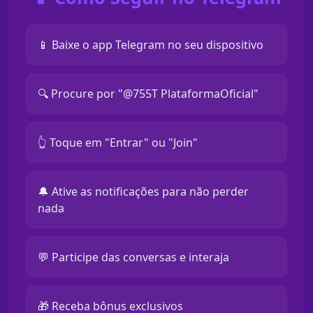
📱 Baixe o app Telegram no seu dispositivo
🔍 Procure por "@755T PlataformaOficial"
👆 Toque em "Entrar" ou "Join"
🔔 Ative as notificações para não perder
nada
💬 Participe das conversas e interaja
🎁 Receba bônus exclusivos