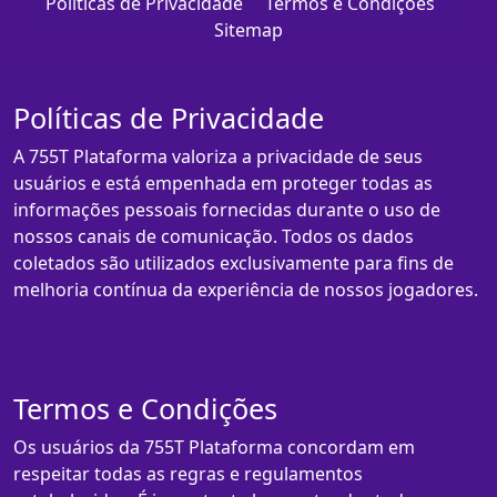
Políticas de Privacidade
Termos e Condições
Sitemap
Políticas de Privacidade
A 755T Plataforma valoriza a privacidade de seus
usuários e está empenhada em proteger todas as
informações pessoais fornecidas durante o uso de
nossos canais de comunicação. Todos os dados
coletados são utilizados exclusivamente para fins de
melhoria contínua da experiência de nossos jogadores.
Termos e Condições
Os usuários da 755T Plataforma concordam em
respeitar todas as regras e regulamentos