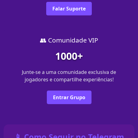
Falar Suporte
👥 Comunidade VIP
1000+
Junte-se a uma comunidade exclusiva de
jogadores e compartilhe experiências!
Entrar Grupo
📱 Como Seguir no Telegram