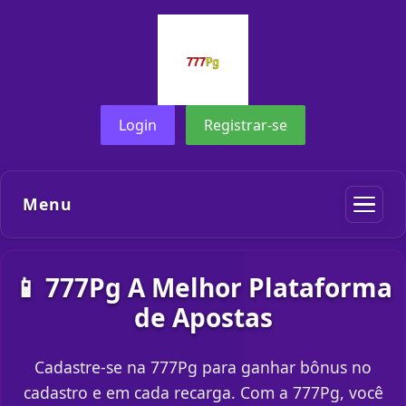
Login
Registrar-se
Menu
📱 777Pg A Melhor Plataforma
de Apostas
Cadastre-se na 777Pg para ganhar bônus no
cadastro e em cada recarga. Com a 777Pg, você