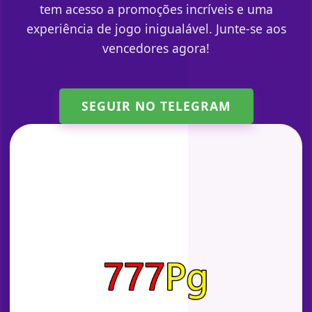
tem acesso a promoções incríveis e uma
experiência de jogo inigualável. Junte-se aos
vencedores agora!
SEGUIR NO TELEGRAM