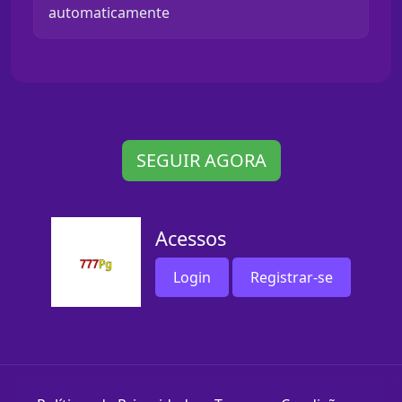
automaticamente
SEGUIR AGORA
Acessos
Login
Registrar-se