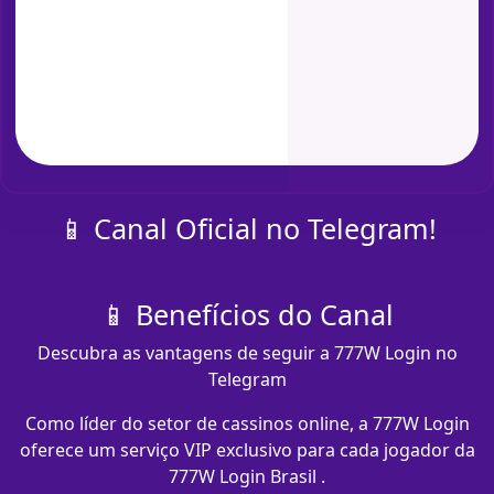
📱 Canal Oficial no Telegram!
📱 Benefícios do Canal
Descubra as vantagens de seguir a 777W Login no
Telegram
Como líder do setor de cassinos online, a 777W Login
oferece um serviço VIP exclusivo para cada jogador da
777W Login Brasil .