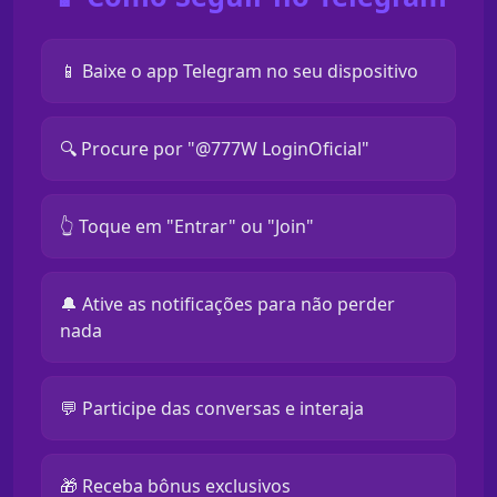
📱 Baixe o app Telegram no seu dispositivo
🔍 Procure por "@777W LoginOficial"
👆 Toque em "Entrar" ou "Join"
🔔 Ative as notificações para não perder
nada
💬 Participe das conversas e interaja
🎁 Receba bônus exclusivos