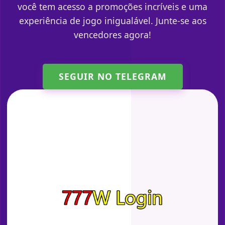
você tem acesso a promoções incríveis e uma
experiência de jogo inigualável. Junte-se aos
vencedores agora!
SEGUIR NO TELEGRAM