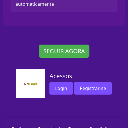
automaticamente
SEGUIR AGORA
Acessos
Login
Registrar-se