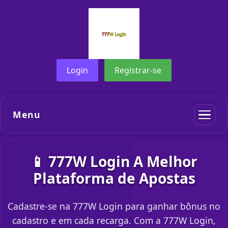
Login
Registrar-se
Menu
📱 777W Login A Melhor
Plataforma de Apostas
Cadastre-se na 777W Login para ganhar bônus no
cadastro e em cada recarga. Com a 777W Login,