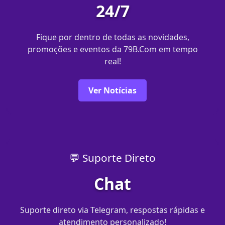
24/7
Fique por dentro de todas as novidades,
promoções e eventos da 79B.Com em tempo
real!
Ver Notícias
💬 Suporte Direto
Chat
Suporte direto via Telegram, respostas rápidas e
atendimento personalizado!