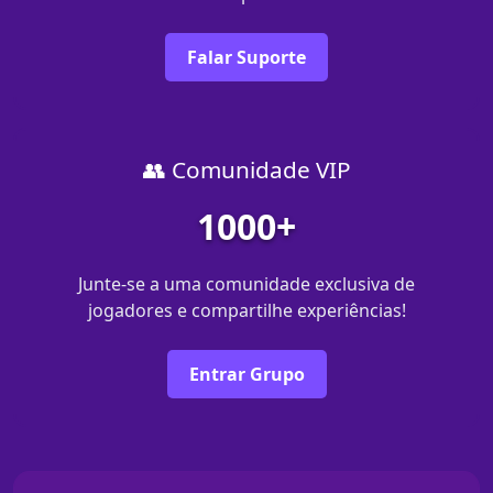
Falar Suporte
👥 Comunidade VIP
1000+
Junte-se a uma comunidade exclusiva de
jogadores e compartilhe experiências!
Entrar Grupo