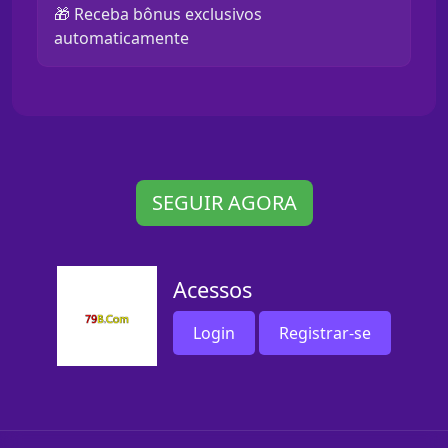
🎁 Receba bônus exclusivos
automaticamente
SEGUIR AGORA
Acessos
Login
Registrar-se