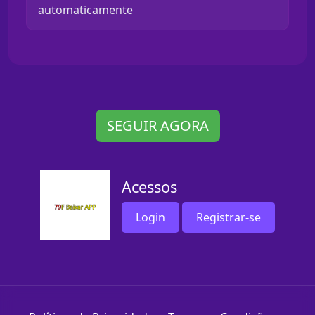
automaticamente
SEGUIR AGORA
Acessos
Login
Registrar-se