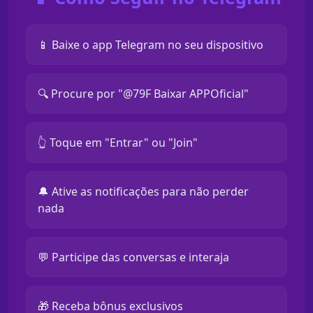
📱 Baixe o app Telegram no seu dispositivo
🔍 Procure por "@79F Baixar APPOficial"
👆 Toque em "Entrar" ou "Join"
🔔 Ative as notificações para não perder
nada
💬 Participe das conversas e interaja
🎁 Receba bônus exclusivos