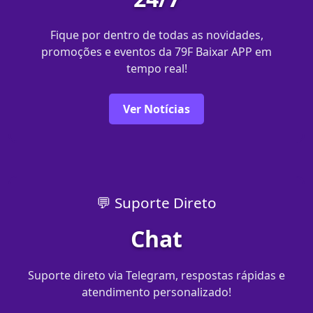
Fique por dentro de todas as novidades,
promoções e eventos da 79F Baixar APP em
tempo real!
Ver Notícias
💬 Suporte Direto
Chat
Suporte direto via Telegram, respostas rápidas e
atendimento personalizado!