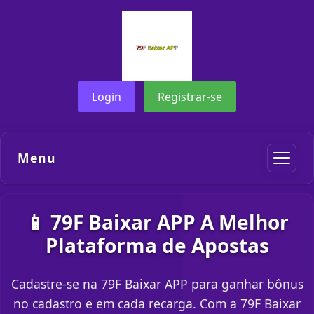
Login
Registrar-se
Menu
📱 79F Baixar APP A Melhor
Plataforma de Apostas
Cadastre-se na 79F Baixar APP para ganhar bônus
no cadastro e em cada recarga. Com a 79F Baixar