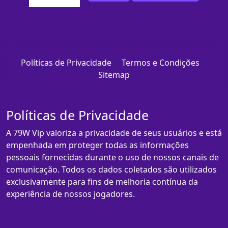
Políticas de Privacidade
Termos e Condições
Sitemap
Políticas de Privacidade
A 79W Vip valoriza a privacidade de seus usuários e está
empenhada em proteger todas as informações
pessoais fornecidas durante o uso de nossos canais de
comunicação. Todos os dados coletados são utilizados
exclusivamente para fins de melhoria contínua da
experiência de nossos jogadores.