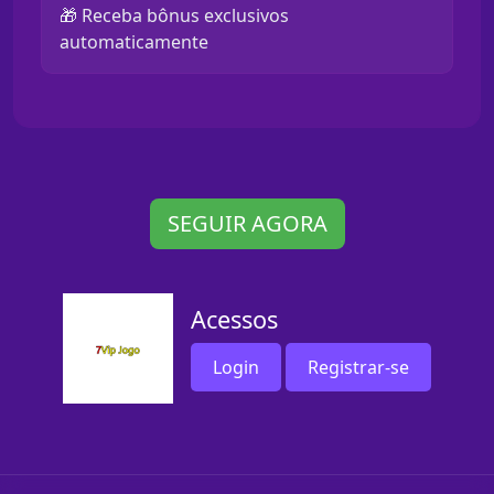
🎁 Receba bônus exclusivos
automaticamente
SEGUIR AGORA
Acessos
Login
Registrar-se