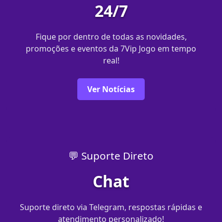
24/7
Fique por dentro de todas as novidades,
promoções e eventos da 7Vip Jogo em tempo
real!
Ver Notícias
💬 Suporte Direto
Chat
Suporte direto via Telegram, respostas rápidas e
atendimento personalizado!