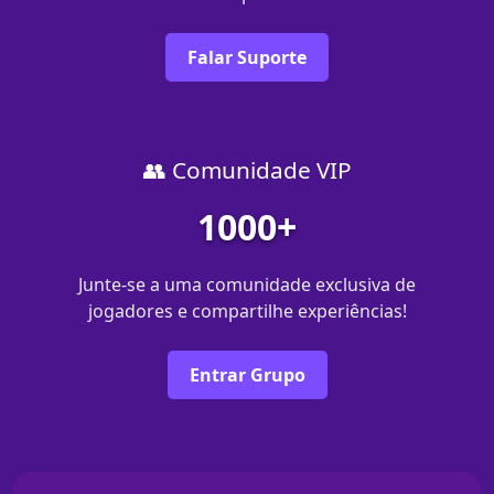
Falar Suporte
👥 Comunidade VIP
1000+
Junte-se a uma comunidade exclusiva de
jogadores e compartilhe experiências!
Entrar Grupo